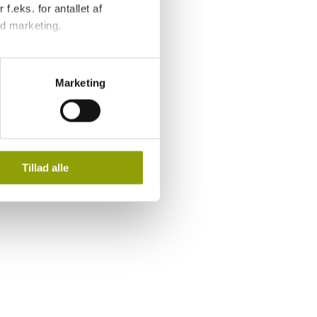
f.eks. for antallet af
d marketing.
endegive, hvilke formål du vil
tillinger'.
Marketing
 og behandling af
Tillad alle