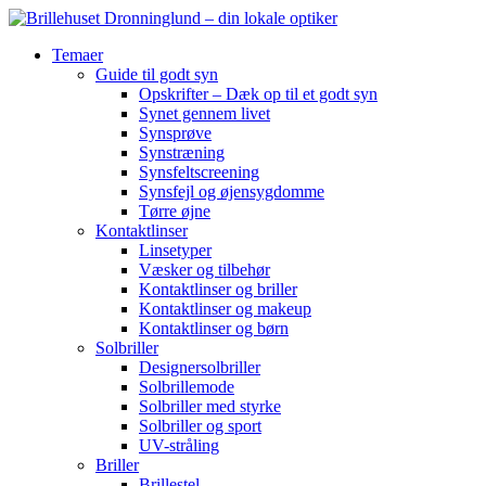
Temaer
Guide til godt syn
Opskrifter – Dæk op til et godt syn
Synet gennem livet
Synsprøve
Synstræning
Synsfeltscreening
Synsfejl og øjensygdomme
Tørre øjne
Kontaktlinser
Linsetyper
Væsker og tilbehør
Kontaktlinser og briller
Kontaktlinser og makeup
Kontaktlinser og børn
Solbriller
Designersolbriller
Solbrillemode
Solbriller med styrke
Solbriller og sport
UV-stråling
Briller
Brillestel