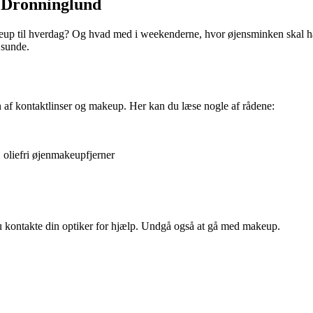
i Dronninglund
up til hverdag? Og hvad med i weekenderne, hvor øjensminken skal have
 sunde.
en af kontaktlinser og makeup. Her kan du læse nogle af rådene:
 oliefri øjenmakeupfjerner
du kontakte din optiker for hjælp. Undgå også at gå med makeup.