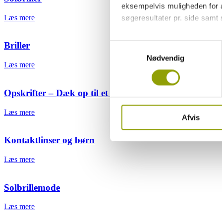
eksempelvis muligheden for at
Læs mere
søgeresultater pr. side samt
Ved at trykke på 'Tillad alle'
Briller
Samtykkevalg
give samtykke til ved at beny
Nødvendig
Læs mere
Du kan læse mere om vores b
personoplysninger ved at tryk
Opskrifter – Dæk op til et godt syn
Læs mere
Afvis
Kontaktlinser og børn
Læs mere
Solbrillemode
Læs mere