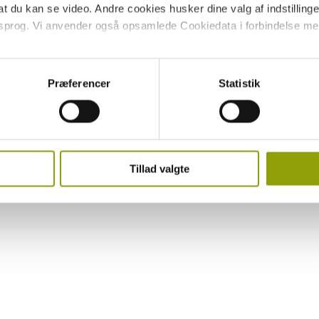
 du kan se video. Andre cookies husker dine valg af indstillinger 
 sprog. Vi anvender også opsamlede Cookiedata i forbindelse me
 giver du samtykke til alle disse formål. Du kan også vælge at tilk
tte checkboksene ud for formålet, og derefter trykke på 'Gem inds
Præferencer
Statistik
rug af cookies og andre teknologier, samt om vores indsamling
ke på linket til Persondatapolitik i bunden af vores hjemmeside.
Tillad valgte